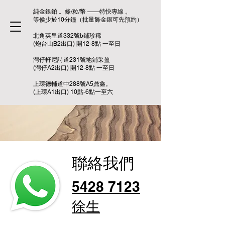
純金銀鉑 。條/粒/幣 ——特快專線 。
等侯少於10分鐘（批量飾金銀可先預約）
北角英皇道332號b鋪珍稀
(炮台山B2出口) 開12-8點 一至日
灣仔軒尼詩道231號地鋪采盈
(灣仔A2出口) 開12-8點 一至日
上環德輔道中288號A5鼎鑫。
(上環A1出口) 10點-6點一至六
聯絡我們
5428 7123
徐生