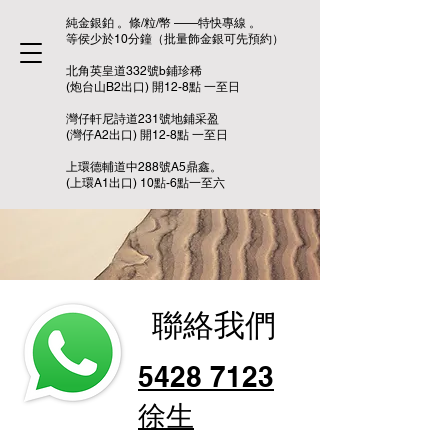
純金銀鉑 。條/粒/幣 ——特快專線 。
等侯少於10分鐘（批量飾金銀可先預約）
北角英皇道332號b鋪珍稀
(炮台山B2出口) 開12-8點 一至日
灣仔軒尼詩道231號地鋪采盈
(灣仔A2出口) 開12-8點 一至日
上環德輔道中288號A5鼎鑫。
(上環A1出口) 10點-6點一至六
聯絡我們
5428 7123
徐生